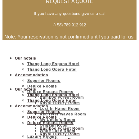
REQUEST A QUOTE
If you have any questions give us a call
(+58) 789 912 912
Note: Your reservation is not confirmed until you paid for us.
Our hotels
Thang Long Espana Hotel
Thang Long Opera Hotel
Accommodation
Superior Rooms
Deluxe Rooms
Our hotels
Deluxe Espana Rooms
Thang Long Espana Hotel
Bamboo Forest Room
Thang Long Opera Hotel
Royal Luxury Room
Accommodation
Lost In Hanoi Room
Superior Rooms
Red river waves Room
Deluxe Rooms
My Uncle’s Room
Deluxe Espana Rooms
Origami Room
Bamboo Forest Room
White Lake Room
Royal Luxury Room
Luxury Rooms