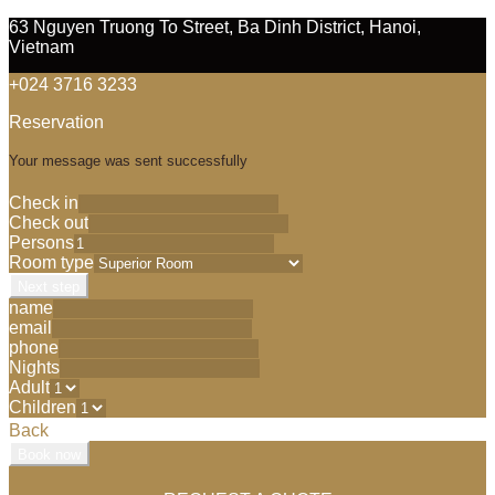
63 Nguyen Truong To Street, Ba Dinh District, Hanoi,
Vietnam
+024 3716 3233
Reservation
Your message was sent successfully
Check in
Check out
Persons
Room type
Next step
name
email
phone
Nights
Adult
Children
Back
Book now