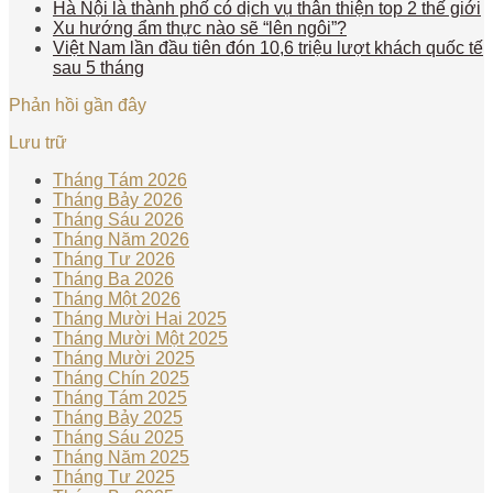
Hà Nội là thành phố có dịch vụ thân thiện top 2 thế giới
Xu hướng ẩm thực nào sẽ “lên ngôi”?
Việt Nam lần đầu tiên đón 10,6 triệu lượt khách quốc tế
sau 5 tháng
Phản hồi gần đây
Lưu trữ
Tháng Tám 2026
Tháng Bảy 2026
Tháng Sáu 2026
Tháng Năm 2026
Tháng Tư 2026
Tháng Ba 2026
Tháng Một 2026
Tháng Mười Hai 2025
Tháng Mười Một 2025
Tháng Mười 2025
Tháng Chín 2025
Tháng Tám 2025
Tháng Bảy 2025
Tháng Sáu 2025
Tháng Năm 2025
Tháng Tư 2025