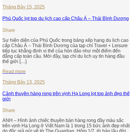
Tháng Bảy 15, 2025
Phú Quốc lọt top du lịch cao cấp Châu Á – Thái Bình Dương
Share
Sự hiện diện của Phú Quốc trong bảng xếp hạng du lịch cao
cấp Châu Á – Thái Bình Dương của tạp chí Travel + Leisure
tiếp tục khẳng định vị thế của hòn đảo như một điểm đến
đẳng cấp toàn cầu. Mới đây, tạp chí du lịch uy tín hàng đầu
thế giới […]
Read more
Tháng Bảy 13, 2025
Cảnh thuyền hàng rong trên vịnh Hạ Long lọt top ảnh đẹp thế
giới
Share
ANH – Hình ảnh chiếc thuyền bán hàng rong đầy màu sắc
trên vịnh Hạ Long ở Việt Nam là 1 trong 15 bức ảnh đẹp nhất
do độc giả gửi về tờ The Guardian. Hôm 1/7, tờ báo lâu đời