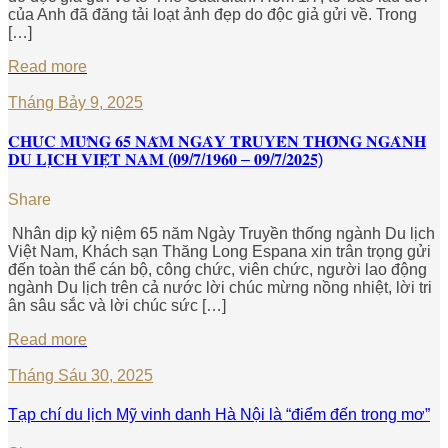
của Anh đã đăng tải loạt ảnh đẹp do độc giả gửi về. Trong
[…]
Read more
Tháng Bảy 9, 2025
𝐂𝐇𝐔́𝐂 𝐌𝐔̛̀𝐍𝐆 𝟔𝟓 𝐍𝐀̆𝐌 𝐍𝐆𝐀̀𝐘 𝐓𝐑𝐔𝐘𝐄̂̀𝐍 𝐓𝐇𝐎̂́𝐍𝐆 𝐍𝐆𝐀̀𝐍𝐇
𝐃𝐔 𝐋𝐈̣𝐂𝐇 𝐕𝐈𝐄̣̂𝐓 𝐍𝐀𝐌 (𝟎𝟗/𝟕/𝟏𝟗𝟔𝟎 – 𝟎𝟗/𝟕/𝟐𝟎𝟐𝟓)
Share
Nhân dịp kỷ niệm 65 năm Ngày Truyền thống ngành Du lịch
Việt Nam, Khách sạn Thăng Long Espana xin trân trọng gửi
đến toàn thể cán bộ, công chức, viên chức, người lao động
ngành Du lịch trên cả nước lời chúc mừng nồng nhiệt, lời tri
ân sâu sắc và lời chúc sức […]
Read more
Tháng Sáu 30, 2025
Tạp chí du lịch Mỹ vinh danh Hà Nội là “điểm đến trong mơ”