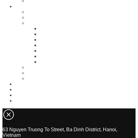
Thang Long Opera Hotel
Accommodation
Superior Rooms
Deluxe Rooms
Deluxe Espana Rooms
Bamboo Forest Room
Royal Luxury Room
Lost In Hanoi Room
Red river waves Room
My Uncle’s Room
Origami Room
White Lake Room
Luxury Rooms
Thang Long Suite Rooms
Espana Suite Rooms
Restaurant
Meeting & Events
Tours
Contact
63 Nguyen Truong To Street, Ba Dinh District, Hanoi,
Vietnam