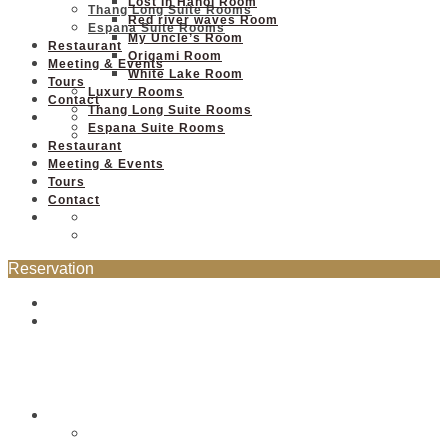
Lost In Hanoi Room
Thang Long Suite Rooms
Red river waves Room
Espana Suite Rooms
My Uncle’s Room
Restaurant
Origami Room
Meeting & Events
White Lake Room
Tours
Luxury Rooms
Contact
Thang Long Suite Rooms
Espana Suite Rooms
Restaurant
Meeting & Events
Tours
Contact
Reservation
Our hotels
Thang Long Espana Hotel